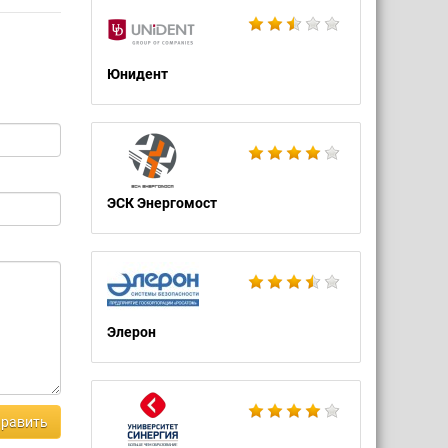
Юнидент
ЭСК Энергомост
Элерон
равить