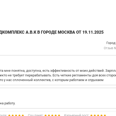
ОМПЛЕКС А.В.К В ГОРОДЕ МОСКВА ОТ 19.11.2025
Город
Отзыв 
а мне понятна, доступна, есть эффективность от моих действий. Зарпл
икто не требует перерабатывать. Есть четкие регламенты доя всех сторо
 что у нас сплоченный коллектив, с которым работаем и отдыхаем
на работу.
руда:
Соц.пакет:
Карьерный рост: