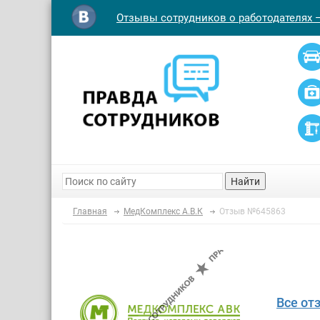
Отзывы сотрудников о работодателях 
Найти
Главная
МедКомплекс А.В.К
Отзыв №645863
Все от