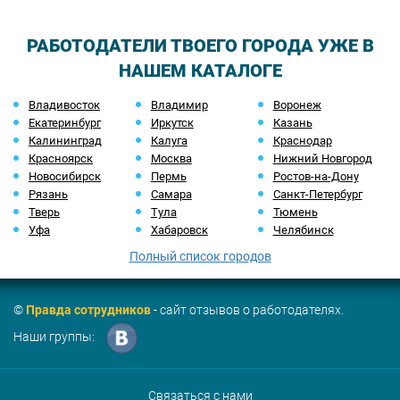
РАБОТОДАТЕЛИ ТВОЕГО ГОРОДА УЖЕ В
НАШЕМ КАТАЛОГЕ
Владивосток
Владимир
Воронеж
Екатеринбург
Иркутск
Казань
Калининград
Калуга
Краснодар
Красноярск
Москва
Нижний Новгород
Новосибирск
Пермь
Ростов-на-Дону
Рязань
Самара
Санкт-Петербург
Тверь
Тула
Тюмень
Уфа
Хабаровск
Челябинск
Полный список городов
©
Правда сотрудников
- сайт отзывов о работодателях.
Наши группы:
Связаться с нами