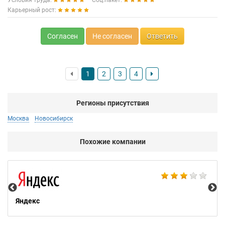
Условия труда:
Соц.пакет:
Карьерный рост:
Согласен
Не согласен
Ответить
1
2
3
4
Регионы присутствия
Москва
Новосибирск
Похожие компании
НТ
Яндекс