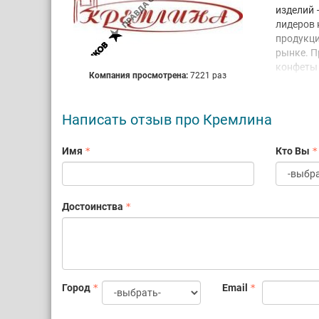
изделий 
лидеров 
продукци
рынке.
П
конфеты 
Компания просмотрена:
7221 раз
и орехи.
класса «
Написать отзыв про Кремлина
Сочетани
и опыт к
качества
Имя
Кто Вы
Продукци
Виктория
Производ
Достоинства
офис нах
Комфортн
работу п
отсутств
Компания
Город
Email
интересн
выйти на