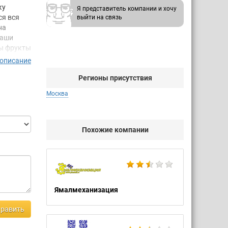
ку
Я представитель компании и хочу
ся вся
выйти на связь
на
аши
ты фрукты
ты
 описание
Регионы присутствия
го сырья
высокого
Москва
ей.
т,
Похожие компании
альный
тив МИД.
ающие
Ямалмеханизация
ся
равить
волят
ого и