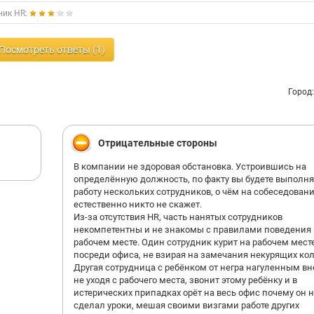
ник HR:
Посмотреть ответы (1)
Город
Отрицательные стороны
В компании не здоровая обстановка. Устроившись на
определëнную должность, по факту вы будете выполня
работу нескольких сотрудников, о чëм на собеседован
естественно никто не скажет.
Из-за отсутствия HR, часть нанятых сотрудников
некомпетентны и не знакомы с правилами поведения 
рабочем месте. Один сотрудник курит на рабочем мест
посреди офиса, не взирая на замечания некурящих кол
Другая сотрудница с ребëнком от негра нагуленным вн
не уходя с рабочего места, звонит этому ребëнку и в
истерических припадках орëт на весь офис почему он 
сделал уроки, мешая своими визгами работе других