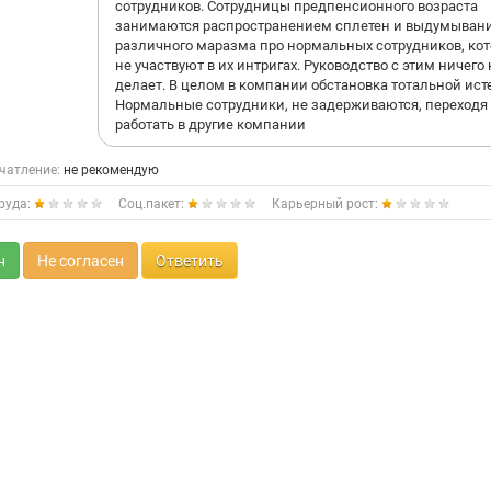
сотрудников. Сотрудницы предпенсионного возраста
занимаются распространением сплетен и выдумыван
различного маразма про нормальных сотрудников, ко
не участвуют в их интригах. Руководство с этим ничего 
делает. В целом в компании обстановка тотальной ист
Нормальные сотрудники, не задерживаются, переходя
работать в другие компании
чатление:
не рекомендую
руда:
Соц.пакет:
Карьерный рост:
н
Не согласен
Ответить