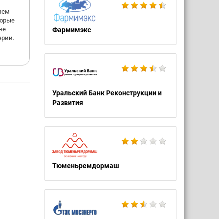
ием
торые
не
Фармимэкс
ерии.
Уральский Банк Реконструкции и
Развития
Тюменьремдормаш