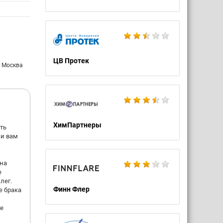
ЦВ Протек
: Москва
ХимПартнеры
ть
ии вам
на
е
лег.
Финн Флер
е брака
не