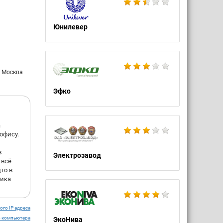
Юнилевер
: Москва
Эфко
а
офису.
в
Электрозавод
 всё
то в
тика
ого IP адреса
о компьютера
ЭкоНива