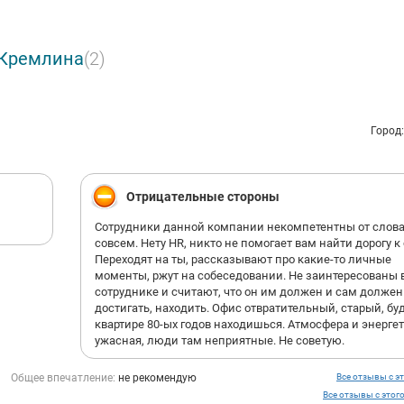
ого роста.
 Кремлина
(2)
Город
Отрицательные стороны
Сотрудники данной компании некомпетентны от слов
совсем. Нету HR, никто не помогает вам найти дорогу к 
Переходят на ты, рассказывают про какие-то личные
моменты, ржут на собеседовании. Не заинтересованы 
сотруднике и считают, что он им должен и сам должен
достигать, находить. Офис отвратительный, старый, буд
квартире 80-ых годов находишься. Атмосфера и энерге
ужасная, люди там неприятные. Не советую.
Общее впечатление:
не рекомендую
Все отзывы с эт
Все отзывы с этог