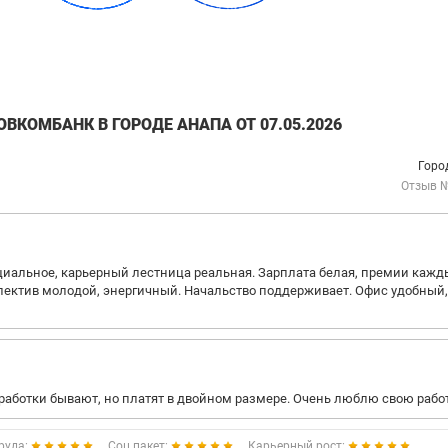
ВКОМБАНК В ГОРОДЕ АНАПА ОТ 07.05.2026
Горо
Отзыв 
циальное, карьерный лестница реальная. Зарплата белая, премии каж
лектив молодой, энергичный. Начальство поддерживает. Офис удобный
еработки бывают, но платят в двойном размере. Очень люблю свою работ
руда:
Соц.пакет:
Карьерный рост: