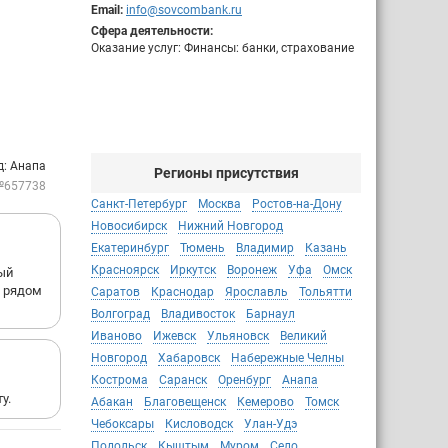
Email:
info@sovcombank.ru
Сфера деятельности:
Оказание услуг: Финансы: банки, страхование
д: Анапа
Регионы присутствия
№657738
Санкт-Петербург
Москва
Ростов-на-Дону
Новосибирск
Нижний Новгород
Екатеринбург
Тюмень
Владимир
Казань
Красноярск
Иркутск
Воронеж
Уфа
Омск
дый
, рядом
Саратов
Краснодар
Ярославль
Тольятти
Волгоград
Владивосток
Барнаул
Иваново
Ижевск
Ульяновск
Великий
Новгород
Хабаровск
Набережные Челны
Кострома
Саранск
Оренбург
Анапа
у.
Абакан
Благовещенск
Кемерово
Томск
Чебоксары
Кисловодск
Улан-Удэ
Подольск
Кыштым
Муром
Село