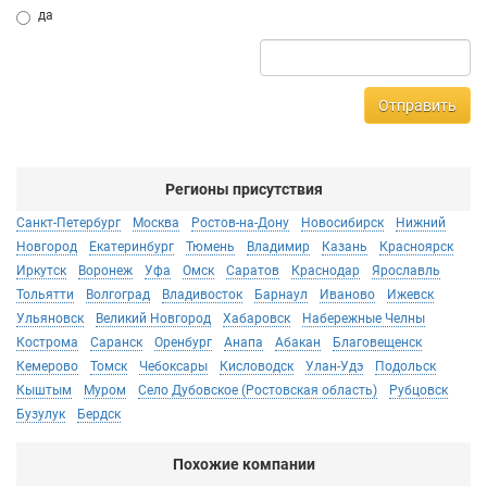
да
Отправить
Регионы присутствия
Санкт-Петербург
Москва
Ростов-на-Дону
Новосибирск
Нижний
Новгород
Екатеринбург
Тюмень
Владимир
Казань
Красноярск
Иркутск
Воронеж
Уфа
Омск
Саратов
Краснодар
Ярославль
Тольятти
Волгоград
Владивосток
Барнаул
Иваново
Ижевск
Ульяновск
Великий Новгород
Хабаровск
Набережные Челны
Кострома
Саранск
Оренбург
Анапа
Абакан
Благовещенск
Кемерово
Томск
Чебоксары
Кисловодск
Улан-Удэ
Подольск
Кыштым
Муром
Село Дубовское (Ростовская область)
Рубцовск
Бузулук
Бердск
Похожие компании