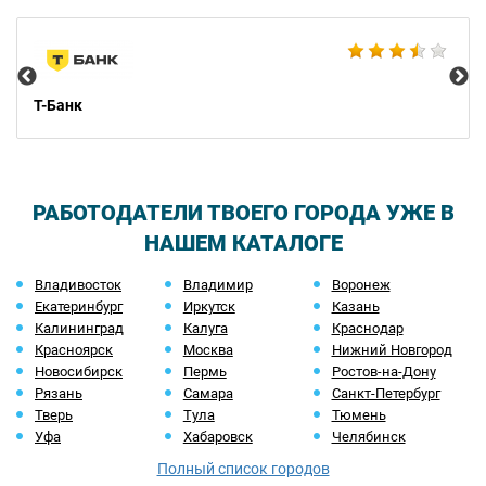
BE
Т-Банк
РАБОТОДАТЕЛИ ТВОЕГО ГОРОДА УЖЕ В
НАШЕМ КАТАЛОГЕ
Владивосток
Владимир
Воронеж
Екатеринбург
Иркутск
Казань
Калининград
Калуга
Краснодар
Красноярск
Москва
Нижний Новгород
Новосибирск
Пермь
Ростов-на-Дону
Рязань
Самара
Санкт-Петербург
Тверь
Тула
Тюмень
Уфа
Хабаровск
Челябинск
Полный список городов