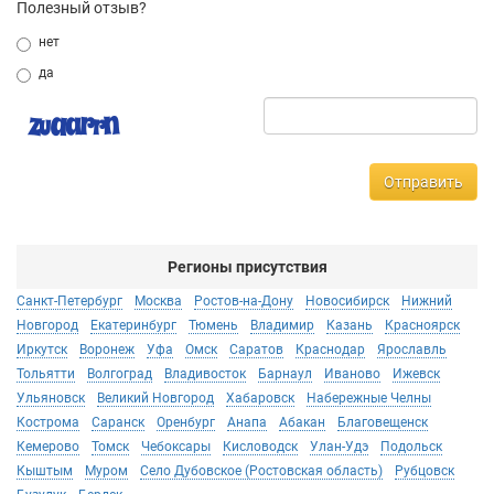
Полезный отзыв?
нет
да
Отправить
Регионы присутствия
Санкт-Петербург
Москва
Ростов-на-Дону
Новосибирск
Нижний
Новгород
Екатеринбург
Тюмень
Владимир
Казань
Красноярск
Иркутск
Воронеж
Уфа
Омск
Саратов
Краснодар
Ярославль
Тольятти
Волгоград
Владивосток
Барнаул
Иваново
Ижевск
Ульяновск
Великий Новгород
Хабаровск
Набережные Челны
Кострома
Саранск
Оренбург
Анапа
Абакан
Благовещенск
Кемерово
Томск
Чебоксары
Кисловодск
Улан-Удэ
Подольск
Кыштым
Муром
Село Дубовское (Ростовская область)
Рубцовск