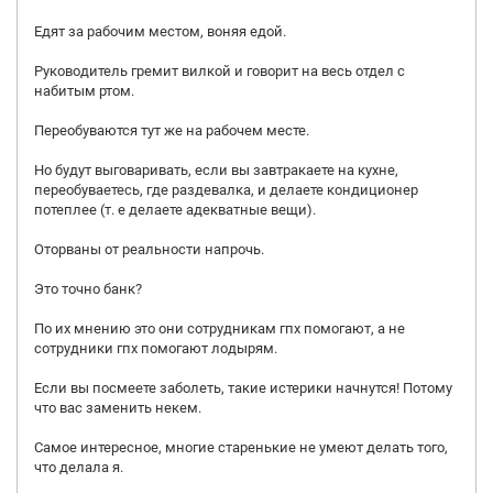
Едят за рабочим местом, воняя едой.
Руководитель гремит вилкой и говорит на весь отдел с
набитым ртом.
Переобуваются тут же на рабочем месте.
Но будут выговаривать, если вы завтракаете на кухне,
переобуваетесь, где раздевалка, и делаете кондиционер
потеплее (т. е делаете адекватные вещи).
Оторваны от реальности напрочь.
Это точно банк?
По их мнению это они сотрудникам гпх помогают, а не
сотрудники гпх помогают лодырям.
Если вы посмеете заболеть, такие истерики начнутся! Потому
что вас заменить некем.
Самое интересное, многие старенькие не умеют делать того,
что делала я.