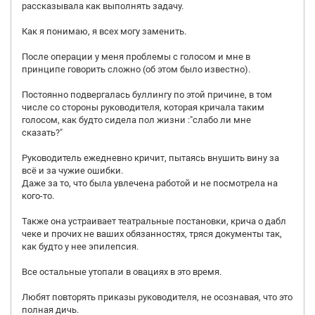
рассказывала как выполнять задачу.
Как я понимаю, я всех могу заменить.
После операции у меня проблемы с голосом и мне в
принципе говорить сложно (об этом было известно).
Постоянно подвергалась буллингу по этой причине, в том
числе со стороны руководителя, которая кричала таким
голосом, как будто сидела пол жизни :"слабо ли мне
сказать?"
Руководитель ежедневно кричит, пытаясь внушить вину за
всё и за чужие ошибки.
Даже за то, что была увлечена работой и не посмотрела на
кого-то.
Также она устраивает театральные постановки, крича о дабл
чеке и прочих не ваших обязанностях, тряся документы так,
как будто у нее эпилепсия.
Все остальные утопали в овациях в это время.
Любят повторять приказы руководителя, не осознавая, что это
полная дичь.