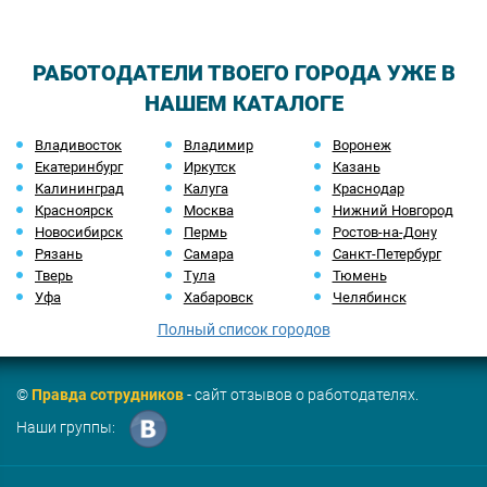
РАБОТОДАТЕЛИ ТВОЕГО ГОРОДА УЖЕ В
НАШЕМ КАТАЛОГЕ
Владивосток
Владимир
Воронеж
Екатеринбург
Иркутск
Казань
Калининград
Калуга
Краснодар
Красноярск
Москва
Нижний Новгород
Новосибирск
Пермь
Ростов-на-Дону
Рязань
Самара
Санкт-Петербург
Тверь
Тула
Тюмень
Уфа
Хабаровск
Челябинск
Полный список городов
©
Правда сотрудников
- сайт отзывов о работодателях.
Наши группы: