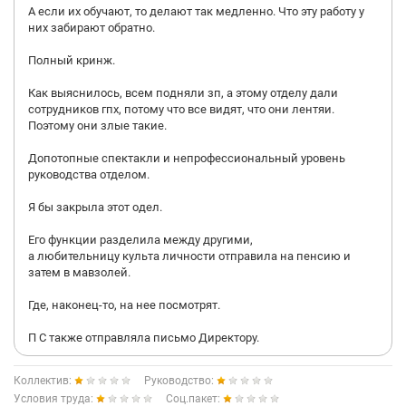
А если их обучают, то делают так медленно. Что эту работу у
них забирают обратно.
Полный кринж.
Как выяснилось, всем подняли зп, а этому отделу дали
сотрудников гпх, потому что все видят, что они лентяи.
Поэтому они злые такие.
Допотопные спектакли и непрофессиональный уровень
руководства отделом.
Я бы закрыла этот одел.
Его функции разделила между другими,
а любительницу культа личности отправила на пенсию и
затем в мавзолей.
Где, наконец-то, на нее посмотрят.
П С также отправляла письмо Директору.
Коллектив:
Руководство:
Условия труда:
Соц.пакет: