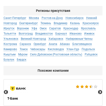
Регионы присутствия
Санкт-Петербург
Москва
Ростов-на-Дону
Новосибирск
Нижний
Новгород
Екатеринбург
Тюмень
Владимир
Казань
Красноярск
Иркутск
Воронеж
Уфа
Омск
Саратов
Краснодар
Ярославль
Тольятти
Волгоград
Владивосток
Барнаул
Иваново
Ижевск
Ульяновск
Великий Новгород
Хабаровск
Набережные Челны
Кострома
Саранск
Оренбург
Анапа
Абакан
Благовещенск
Кемерово
Томск
Чебоксары
Кисловодск
Улан-Удэ
Подольск
Кыштым
Муром
Село Дубовское (Ростовская область)
Рубцовск
Бузулук
Бердск
Похожие компании
BE
Т-Банк