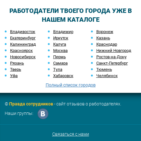
РАБОТОДАТЕЛИ ТВОЕГО ГОРОДА УЖЕ В
НАШЕМ КАТАЛОГЕ
Владивосток
Владимир
Воронеж
Екатеринбург
Иркутск
Казань
Калининград
Калуга
Краснодар
Красноярск
Москва
Нижний Новгород
Новосибирск
Пермь
Ростов-на-Дону
Рязань
Самара
Санкт-Петербург
Тверь
Тула
Тюмень
Уфа
Хабаровск
Челябинск
Полный список городов
©
Правда сотрудников
- сайт отзывов о работодателях.
Наши группы:
Связаться с нами