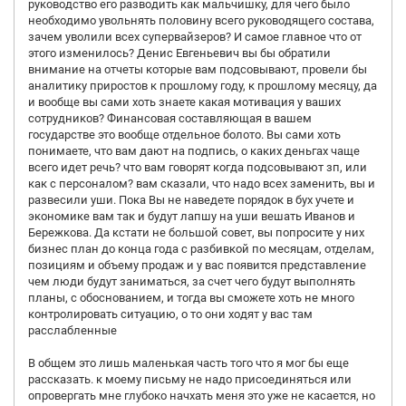
руководство его разводить как мальчишку, для чего было
необходимо увольнять половину всего руководящего состава,
зачем уволили всех супервайзеров? И самое главное что от
этого изменилось? Денис Евгеньевич вы бы обратили
внимание на отчеты которые вам подсовывают, провели бы
аналитику приростов к прошлому году, к прошлому месяцу, да
и вообще вы сами хоть знаете какая мотивация у ваших
сотрудников? Финансовая составляющая в вашем
государстве это вообще отдельное болото. Вы сами хоть
понимаете, что вам дают на подпись, о каких деньгах чаще
всего идет речь? что вам говорят когда подсовывают зп, или
как с персоналом? вам сказали, что надо всех заменить, вы и
развесили уши. Пока Вы не наведете порядок в бух учете и
экономике вам так и будут лапшу на уши вешать Иванов и
Бережкова. Да кстати не большой совет, вы попросите у них
бизнес план до конца года с разбивкой по месяцам, отделам,
позициям и объему продаж и у вас появится представление
чем люди будут заниматься, за счет чего будут выполнять
планы, с обоснованием, и тогда вы сможете хоть не много
контролировать ситуацию, о то они ходят у вас там
расслабленные
В общем это лишь маленькая часть того что я мог бы еще
рассказать. к моему письму не надо присоединяться или
опровергать мне глубоко начхать меня это уже не касается, но