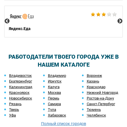
Ал
Яндекс.Еда
РАБОТОДАТЕЛИ ТВОЕГО ГОРОДА УЖЕ В
НАШЕМ КАТАЛОГЕ
Владивосток
Владимир
Воронеж
Екатеринбург
Иркутск
Казань
Калининград
Калуга
Краснодар
Красноярск
Москва
Нижний Новгород
Новосибирск
Пермь
Ростов-на-Дону
Рязань
Самара
Санкт-Петербург
Тверь
Тула
Тюмень
Уфа
Хабаровск
Челябинск
Полный список городов