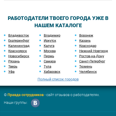
РАБОТОДАТЕЛИ ТВОЕГО ГОРОДА УЖЕ В
НАШЕМ КАТАЛОГЕ
Владивосток
Владимир
Воронеж
Екатеринбург
Иркутск
Казань
Калининград
Калуга
Краснодар
Красноярск
Москва
Нижний Новгород
Новосибирск
Пермь
Ростов-на-Дону
Рязань
Самара
Санкт-Петербург
Тверь
Тула
Тюмень
Уфа
Хабаровск
Челябинск
Полный список городов
©
Правда сотрудников
- сайт отзывов о работодателях.
Наши группы: