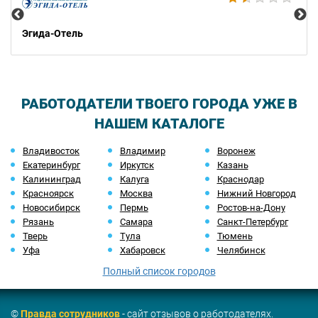
Эгида-Отель
РАБОТОДАТЕЛИ ТВОЕГО ГОРОДА УЖЕ В
НАШЕМ КАТАЛОГЕ
Владивосток
Владимир
Воронеж
Екатеринбург
Иркутск
Казань
Калининград
Калуга
Краснодар
Красноярск
Москва
Нижний Новгород
Новосибирск
Пермь
Ростов-на-Дону
Рязань
Самара
Санкт-Петербург
Тверь
Тула
Тюмень
Уфа
Хабаровск
Челябинск
Полный список городов
©
Правда сотрудников
- сайт отзывов о работодателях.