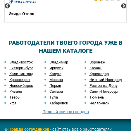
Эгида-Отель
РАБОТОДАТЕЛИ ТВОЕГО ГОРОДА УЖЕ В
НАШЕМ КАТАЛОГЕ
Владивосток
Владимир
Воронеж
Екатеринбург
Иркутск
Казань
Калининград
Калуга
Краснодар
Красноярск
Москва
Нижний Новгород
Новосибирск
Пермь
Ростов-на-Дону
Рязань
Самара
Санкт-Петербург
Тверь
Тула
Тюмень
Уфа
Хабаровск
Челябинск
Полный список городов
©
Правда сотрудников
- сайт отзывов о работодателях.