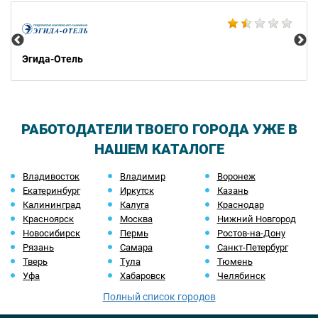
BA
Эгида-Отель
РАБОТОДАТЕЛИ ТВОЕГО ГОРОДА УЖЕ В
НАШЕМ КАТАЛОГЕ
Владивосток
Владимир
Воронеж
Екатеринбург
Иркутск
Казань
Калининград
Калуга
Краснодар
Красноярск
Москва
Нижний Новгород
Новосибирск
Пермь
Ростов-на-Дону
Рязань
Самара
Санкт-Петербург
Тверь
Тула
Тюмень
Уфа
Хабаровск
Челябинск
Полный список городов