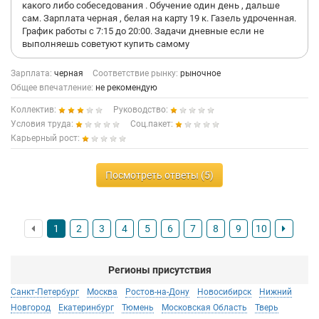
какого либо собеседования . Обучение один день , дальше
сам. Зарплата черная , белая на карту 19 к. Газель удроченная.
График работы с 7:15 до 20:00. Задачи дневные если не
выполняешь советуют купить самому
Зарплата:
черная
Соответствие рынку:
рыночное
Общее впечатление:
не рекомендую
Коллектив:
Руководство:
Условия труда:
Соц.пакет:
Карьерный рост:
Посмотреть ответы (5)
1
2
3
4
5
6
7
8
9
10
Регионы присутствия
Санкт-Петербург
Москва
Ростов-на-Дону
Новосибирск
Нижний
Новгород
Екатеринбург
Тюмень
Московская Область
Тверь