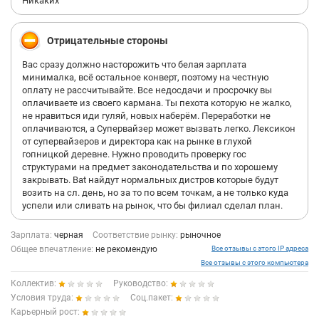
Никаких
Отрицательные стороны
Вас сразу должно насторожить что белая зарплата
минималка, всё остальное конверт, поэтому на честную
оплату не рассчитывайте. Все недосдачи и просрочку вы
оплачиваете из своего кармана. Ты пехота которую не жалко,
не нравиться иди гуляй, новых наберём. Переработки не
оплачиваются, а Супервайзер может вызвать легко. Лексикон
от супервайзеров и директора как на рынке в глухой
гопницкой деревне. Нужно проводить проверку гос
структурами на предмет законодательства и по хорошему
закрывать. Bat найдут нормальных дистров которые будут
возить на сл. день, но за то по всем точкам, а не только куда
успели или сливать на рынок, что бы филиал сделал план.
Зарплата:
черная
Соответствие рынку:
рыночное
Общее впечатление:
не рекомендую
Все отзывы с этого IP адреса
Все отзывы с этого компьютера
Коллектив:
Руководство:
Условия труда:
Соц.пакет:
Карьерный рост: