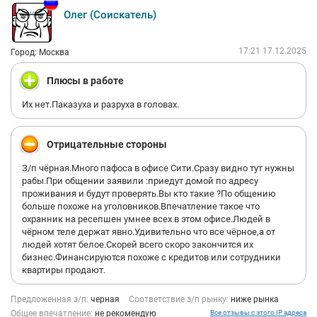
Олег (Соискатель)
17:21 17.12.2025
Город: Москва
Плюсы в работе
Их нет.Паказуха и разруха в головах.
Отрицательные стороны
З/п чёрная.Много пафоса в офисе Сити.Сразу видно тут нужны
рабы.При общении заявили :приедут домой по адресу
проживания и будут проверять.Вы кто такие ?По общению
больше похоже на уголовников.Впечатление такое что
охранник на ресепшен умнее всех в этом офисе.Людей в
чёрном теле держат явно.Удивительно что все чёрное,а от
людей хотят белое.Скорей всего скоро закончится их
бизнес.Финансируются похоже с кредитов или сотрудники
квартиры продают.
Предложенная з/п:
черная
Соответствие з/п рынку:
ниже рынка
Общее впечатление:
не рекомендую
Все отзывы с этого IP адреса