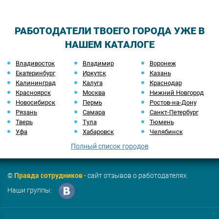
РАБОТОДАТЕЛИ ТВОЕГО ГОРОДА УЖЕ В
НАШЕМ КАТАЛОГЕ
Владивосток
Владимир
Воронеж
Екатеринбург
Иркутск
Казань
Калининград
Калуга
Краснодар
Красноярск
Москва
Нижний Новгород
Новосибирск
Пермь
Ростов-на-Дону
Рязань
Самара
Санкт-Петербург
Тверь
Тула
Тюмень
Уфа
Хабаровск
Челябинск
Полный список городов
©
Правда сотрудников
- сайт отзывов о работодателях.
Наши группы: