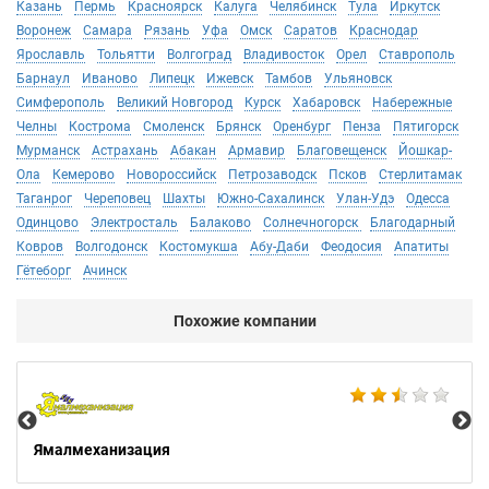
Казань
Пермь
Красноярск
Калуга
Челябинск
Тула
Иркутск
Воронеж
Самара
Рязань
Уфа
Омск
Саратов
Краснодар
Ярославль
Тольятти
Волгоград
Владивосток
Орел
Ставрополь
Барнаул
Иваново
Липецк
Ижевск
Тамбов
Ульяновск
Симферополь
Великий Новгород
Курск
Хабаровск
Набережные
Челны
Кострома
Смоленск
Брянск
Оренбург
Пенза
Пятигорск
Мурманск
Астрахань
Абакан
Армавир
Благовещенск
Йошкар-
Ола
Кемерово
Новороссийск
Петрозаводск
Псков
Стерлитамак
Таганрог
Череповец
Шахты
Южно-Сахалинск
Улан-Удэ
Одесса
Одинцово
Электросталь
Балаково
Солнечногорск
Благодарный
Ковров
Волгодонск
Костомукша
Абу-Даби
Феодосия
Апатиты
Гётеборг
Ачинск
Похожие компании
Не
Ямалмеханизация