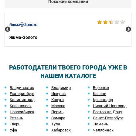
Похожие компании
Ко
Яшма-Золото
РАБОТОДАТЕЛИ ТВОЕГО ГОРОДА УЖЕ В
НАШЕМ КАТАЛОГЕ
Владивосток
Владимир
Воронеж
Екатеринбург
Иркутск
Казань
Калининград
Калуга
Краснодар
Красноярск
Москва
Нижний Новгород
Новосибирск
Пермь
Ростов-на-Дону
Рязань
Самара
Санкт-Петербург
Тверь
Тула
Тюмень
Уфа
Хабаровск
Челябинск