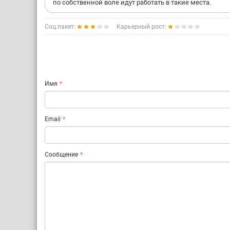
по собственной воле идут работать в такие места.
Соц.пакет:
Карьерный рост:
Имя
Email
Сообщение