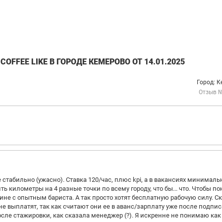
FFEE LIKE В ГОРОДЕ КЕМЕРОВО ОТ 14.01.2025
Город: 
Отзыв 
 стабильно (ужасно). Ставка 120/час, плюс kpi, а в вакансиях минимал
ить километры на 4 разные точки по всему городу, что бы... что. Чтобы по
дине с опытным бариста. А так просто хотят бесплатную рабочую силу. С
не выплатят, так как считают они ее в аванс/зарплату уже после подпи
осле стажировки, как сказала менеджер (?). Я искренне не понимаю ка