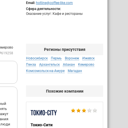
Email:
hotline@coffee-like.com
Сфера деятельности:
Оказание услуг: Кафе и рестораны
Кемерово
Регионы присутствия
№619258
Новосибирск
Пермь
Воронеж
Ижевск
Пенза
Архангельск
Абакан
Кемерово
Комсомольск-на-Амуре
Магадан
Похожие компании
ьный
нять
кажут
сания
к люди
Токио-Сити