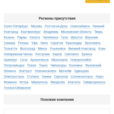
Регионы присутствия
Санкт-Петербург
Москва
Ростов-на-Дону
Новосибирск
Нижний
Новгород
Екатеринбург
Владимир
Московская Область
Тверь
Казань
Пермь
Калуга
Челябинск
Тула
Иркутск
Воронеж
Самара
Рязань
Уфа
Омск
Саратов
Краснодар
Ярославль
Тольятти
Волгоград
Минск
Ульяновск
Великий Новгород
Клин
Набережные Челны
Кострома
Киров
Смоленск
Брянск
Оренбург
Сочи
Архангельск
Махачкала
Новороссийск
Петрозаводск
Псков
Томск
Чебоксары
Коломна
Жуковский
Обнинск
Златоуст
Новомосковск
Могилёв
Одинцово
Электросталь
Ступино
Химки
Серпухов
Солнечногорск
Наро-
Фоминск
Истра
Мариуполь
Феодосия
Апатиты
Североуральск
Усолье-Сибирское
Похожие компании
AG