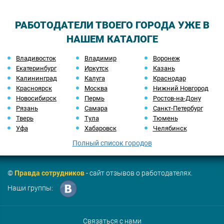
РАБОТОДАТЕЛИ ТВОЕГО ГОРОДА УЖЕ В
НАШЕМ КАТАЛОГЕ
Владивосток
Владимир
Воронеж
Екатеринбург
Иркутск
Казань
Калининград
Калуга
Краснодар
Красноярск
Москва
Нижний Новгород
Новосибирск
Пермь
Ростов-на-Дону
Рязань
Самара
Санкт-Петербург
Тверь
Тула
Тюмень
Уфа
Хабаровск
Челябинск
Полный список городов
©
Правда сотрудников
- сайт отзывов о работодателях.
Наши группы:
Связаться с нами