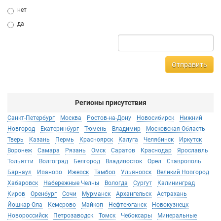
нет
да
Отправить
Регионы присутствия
Санкт-Петербург
Москва
Ростов-на-Дону
Новосибирск
Нижний
Новгород
Екатеринбург
Тюмень
Владимир
Московская Область
Тверь
Казань
Пермь
Красноярск
Калуга
Челябинск
Иркутск
Воронеж
Самара
Рязань
Омск
Саратов
Краснодар
Ярославль
Тольятти
Волгоград
Белгород
Владивосток
Орел
Ставрополь
Барнаул
Иваново
Ижевск
Тамбов
Ульяновск
Великий Новгород
Хабаровск
Набережные Челны
Вологда
Сургут
Калининград
Киров
Оренбург
Сочи
Мурманск
Архангельск
Астрахань
Йошкар-Ола
Кемерово
Майкоп
Нефтеюганск
Новокузнецк
Новороссийск
Петрозаводск
Томск
Чебоксары
Минеральные