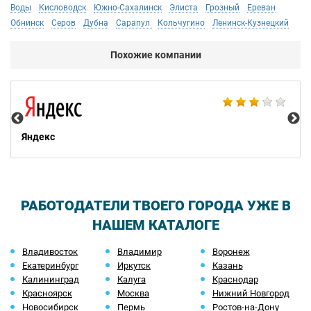
Воды
Кисловодск
Южно-Сахалинск
Элиста
Грозный
Ереван
Обнинск
Серов
Дубна
Сарапул
Кольчугино
Ленинск-Кузнецкий
Похожие компании
НТ
Яндекс
РАБОТОДАТЕЛИ ТВОЕГО ГОРОДА УЖЕ В
НАШЕМ КАТАЛОГЕ
Владивосток
Владимир
Воронеж
Екатеринбург
Иркутск
Казань
Калининград
Калуга
Краснодар
Красноярск
Москва
Нижний Новгород
Новосибирск
Пермь
Ростов-на-Дону