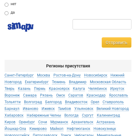
нет
да
Отправить
Регионы присутствия
Санкт-Петербург
Москва
Ростов-на-Дону
Новосибирск
Нижний
Новгород
Екатеринбург
Тюмень
Владимир
Московская Область
Тверь
Казань
Пермь
Красноярск
Калуга
Челябинск
Иркутск
Воронеж
Самара
Рязань
Омск
Саратов
Краснодар
Ярославль
Тольятти
Волгоград
Белгород
Владивосток
Орел
Ставрополь
Барнаул
Иваново
Ижевск
Тамбов
Ульяновск
Великий Новгород
Хабаровск
Набережные Челны
Вологда
Сургут
Калининград
Киров
Оренбург
Сочи
Мурманск
Архангельск
Астрахань
Йошкар-Ола
Кемерово
Майкоп
Нефтеюганск
Новокузнецк
Новороссийск
Петрозаводск
Томск
Чебоксары
Минеральные