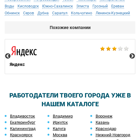
Воды
Кисловодск
Южно-Сахалинск
Элиста
Грозный
Ереван
Обнинск
Серов
Дубна
Сарапул
Кольчугино
Ленинск-Кузнецкий
Похожие компании
НТ
Яндекс
РАБОТОДАТЕЛИ ТВОЕГО ГОРОДА УЖЕ В
НАШЕМ КАТАЛОГЕ
Владивосток
Владимир
Воронеж
Екатеринбург
Иркутск
Казань
Калининград
Калуга
Краснодар
Красноярск
Москва
Нижний Новгород