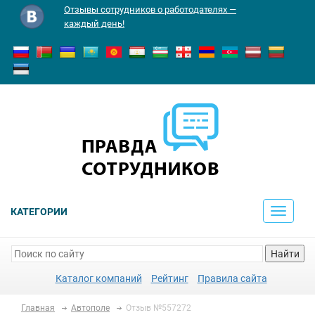
Отзывы сотрудников о работодателях —
каждый день!
КАТЕГОРИИ
Toggle
navigati
Найти
Каталог компаний
Рейтинг
Правила сайта
Главная
Автополе
Отзыв №557272