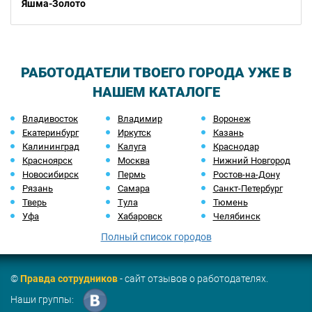
Яшма-Золото
РАБОТОДАТЕЛИ ТВОЕГО ГОРОДА УЖЕ В
НАШЕМ КАТАЛОГЕ
Владивосток
Владимир
Воронеж
Екатеринбург
Иркутск
Казань
Калининград
Калуга
Краснодар
Красноярск
Москва
Нижний Новгород
Новосибирск
Пермь
Ростов-на-Дону
Рязань
Самара
Санкт-Петербург
Тверь
Тула
Тюмень
Уфа
Хабаровск
Челябинск
Полный список городов
©
Правда сотрудников
- сайт отзывов о работодателях.
Наши группы: