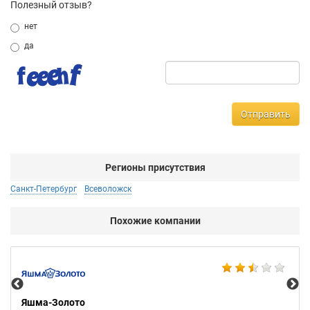
Полезный отзыв?
нет
да
Отправить
Регионы присутствия
Санкт-Петербург
Всеволожск
Похожие компании
Ко
Яшма-Золото