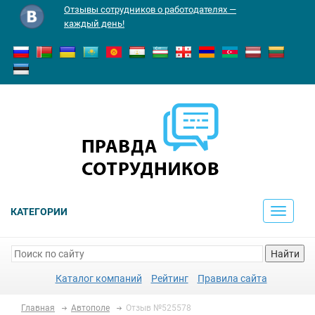
Отзывы сотрудников о работодателях —
каждый день!
КАТЕГОРИИ
Toggle
navigati
Найти
Каталог компаний
Рейтинг
Правила сайта
Главная
Автополе
Отзыв №525578