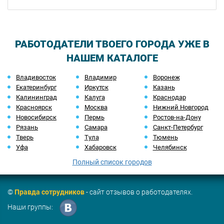
РАБОТОДАТЕЛИ ТВОЕГО ГОРОДА УЖЕ В
НАШЕМ КАТАЛОГЕ
Владивосток
Владимир
Воронеж
Екатеринбург
Иркутск
Казань
Калининград
Калуга
Краснодар
Красноярск
Москва
Нижний Новгород
Новосибирск
Пермь
Ростов-на-Дону
Рязань
Самара
Санкт-Петербург
Тверь
Тула
Тюмень
Уфа
Хабаровск
Челябинск
Полный список городов
©
Правда сотрудников
- сайт отзывов о работодателях.
Наши группы: