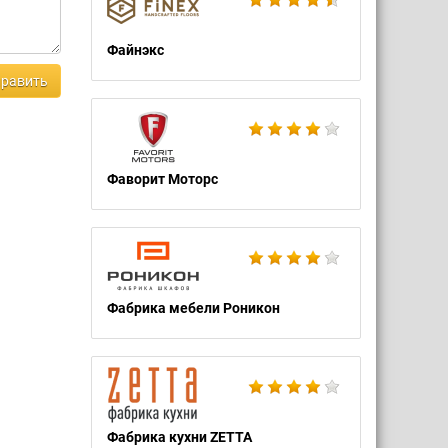
Файнэкс
равить
Фаворит Моторс
Фабрика мебели Роникон
Фабрика кухни ZETTA