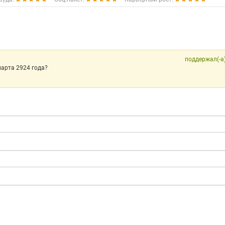
поддержал(-а
марта 2924 года?