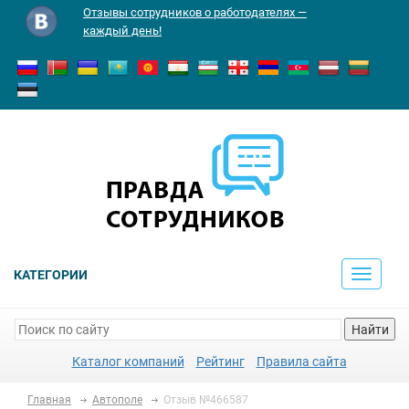
Отзывы сотрудников о работодателях —
каждый день!
КАТЕГОРИИ
Toggle
navigati
Найти
Каталог компаний
Рейтинг
Правила сайта
Главная
Автополе
Отзыв №466587