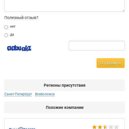
Полезный отзыв?
нет
да
Отправить
Регионы присутствия
Санкт-Петербург
Всеволожск
Похожие компании
Ко