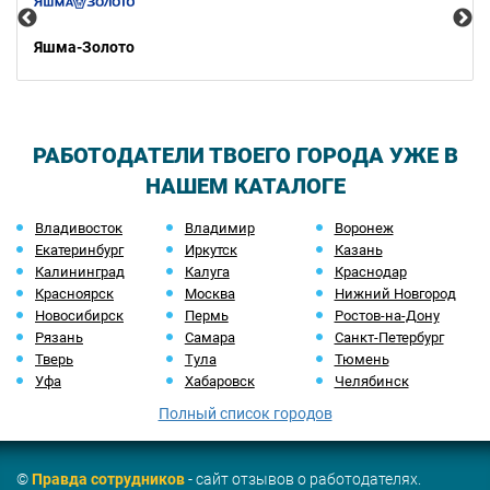
Яшма-Золото
РАБОТОДАТЕЛИ ТВОЕГО ГОРОДА УЖЕ В
НАШЕМ КАТАЛОГЕ
Владивосток
Владимир
Воронеж
Екатеринбург
Иркутск
Казань
Калининград
Калуга
Краснодар
Красноярск
Москва
Нижний Новгород
Новосибирск
Пермь
Ростов-на-Дону
Рязань
Самара
Санкт-Петербург
Тверь
Тула
Тюмень
Уфа
Хабаровск
Челябинск
Полный список городов
©
Правда сотрудников
- сайт отзывов о работодателях.