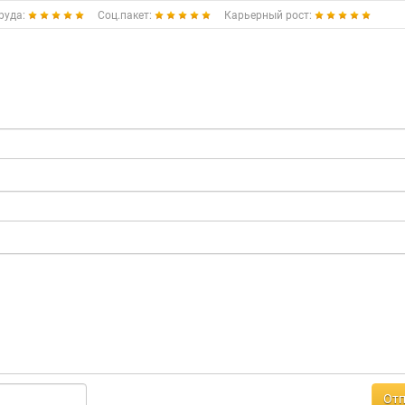
руда:
Соц.пакет:
Карьерный рост:
Отп