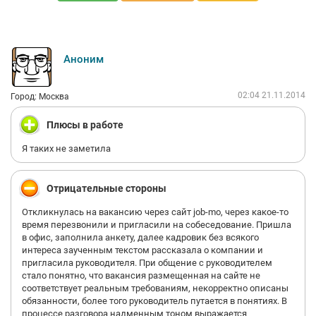
настолько нестабилен, что при 15 часовом рабочем дне с 8 до
23 я пахал по графику не 2/2, а 4/2, 4/1, 3/1 и т.д. Жаль я туда
устроился по окончании Колледжа Царицыно из-за малого
количества вакансий. Сейчас я работаю в Президент Отеле
принадлежащем самому Ему, набираясь официального опыта
Аноним
перед более оплачиваемым местом работы, т.к. з.п. там
оставляет желать лучшего, хотя надбавки часто и работать
там престижно и начинать успешную карьеру полезно
02:04 21.11.2014
Город: Москва
именно там!
Плюсы в работе
Я таких не заметила
Отрицательные стороны
Откликнулась на вакансию через сайт job-mo, через какое-то
время перезвонили и пригласили на собеседование. Пришла
в офис, заполнила анкету, далее кадровик без всякого
интереса заученным текстом рассказала о компании и
пригласила руководителя. При общение с руководителем
стало понятно, что вакансия размещенная на сайте не
соответствует реальным требованиям, некорректно описаны
обязанности, более того руководитель путается в понятиях. В
процессе разговора надменным тоном выражается