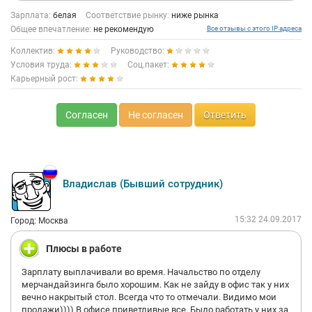
Зарплата:
белая
Соответствие рынку:
ниже рынка
Общее впечатление:
не рекомендую
Все отзывы с этого IP адреса
Коллектив:
Руководство:
Условия труда:
Соц.пакет:
Карьерный рост:
Согласен
Не согласен
Ответить
Владислав (Бывший сотрудник)
15:32 24.09.2017
Город: Москва
Плюсы в работе
Зарплату выплачивали во время. Начальство по отделу
мерчандайзинга было хорошим. Как не зайду в офис так у них
вечно накрытый стол. Всегда что то отмечали. Видимо мои
продажи)))) В офисе приветливые все. Было работать у них за