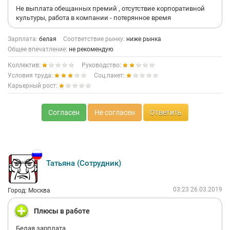
супервайзер Михаил который будет докладывать о каждом
Не выплата обещанных премий , отсутствие корпоративной
вашем шаге и вздохе Генеральному директору Булгару
культуры, работа в компании - потерянное время
Алексею! И спрашивать у вас каждый день где толпа
желающих кандидатов работать на неинтересных условиях
для кандидатов ? )))
Зарплата:
белая
Соответствие рынку:
ниже рынка
Общее впечатление:
не рекомендую
Коллектив:
Руководство:
Условия труда:
Соц.пакет:
Карьерный рост:
Согласен
Не согласен
Ответить
Татьяна (Сотрудник)
03:23 26.03.2019
Город: Москва
Плюсы в работе
Белая зарплата