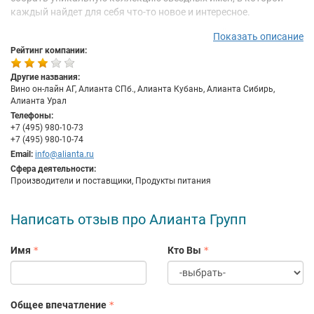
каждый найдет для себя что-то новое и интересное.
Двадцатилетняя история компании — важный рубеж,
Показать описание
подтверждающий стабильность компании, ее лидирующую
Рейтинг компании:
роль на рынке. Благодаря развитой дистрибьюторской сети
ассортимент «Алианты Групп» представлен практически во
Другие названия:
всех регионах России. Среди клиентов компании – лучшие
Вино он-лайн АГ, Алианта СПб., Алианта Кубань, Алианта Сибирь,
Алианта Урал
рестораны и бутики, ведущие федеральные и локальные сети,
Телефоны:
розничные магазины, а так же частные и корпоративные
+7 (495) 980-10-73
клиенты. Общий штат компании составляет более 500
+7 (495) 980-10-74
сотрудников, включая главный офис в Москве, а также
Email:
info@alianta.ru
филиалы в Санкт-Петербурге, Краснодаре, Новосибирске и
Сфера деятельности:
Екатеринбурге.
Производители и поставщики, Продукты питания
Написать отзыв про Алианта Групп
Имя
Кто Вы
Общее впечатление