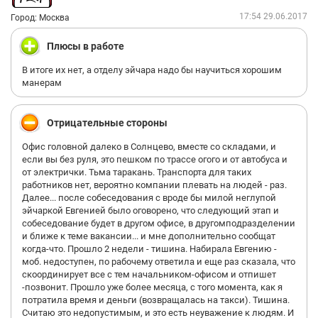
17:54 29.06.2017
Город: Москва
Плюсы в работе
В итоге их нет, а отделу эйчара надо бы научиться хорошим
манерам
Отрицательные стороны
Офис головной далеко в Солнцево, вместе со складами, и
если вы без руля, это пешком по трассе огого и от автобуса и
от электрички. Тьма таракань. Транспорта для таких
работников нет, вероятно компании плевать на людей - раз.
Далее... после собеседования с вроде бы милой неглупой
эйчаркой Евгенией было оговорено, что следующий этап и
собеседование будет в другом офисе, в другомподразделении
и ближе к теме вакансии... и мне дополнительно сообщат
когда-что. Прошло 2 недели - тишина. Набирала Евгению -
моб. недоступен, по рабочему ответила и еще раз сказала, что
скоординирует все с тем начальником-офисом и отпишет
-позвонит. Прошло уже более месяца, с того момента, как я
потратила время и деньги (возвращалась на такси). Тишина.
Считаю это недопустимым, и это есть неуважение к людям. И