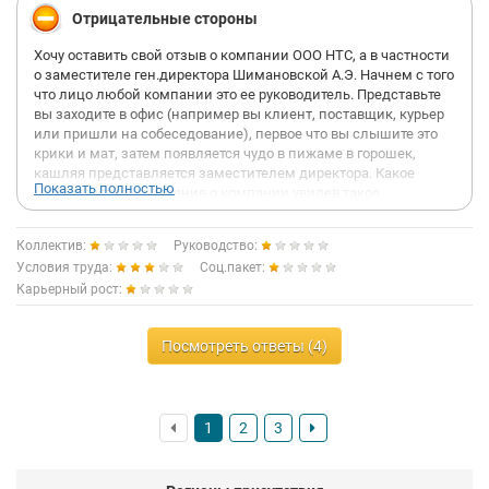
Отрицательные стороны
Хочу оставить свой отзыв о компании ООО НТС, а в частности
о заместителе ген.директора Шимановской А.Э. Начнем с того
что лицо любой компании это ее руководитель. Представьте
вы заходите в офис (например вы клиент, поставщик, курьер
или пришли на собеседование), первое что вы слышите это
крики и мат, затем появляется чудо в пижаме в горошек,
кашляя представляется заместителем директора. Какое
Показать полностью
можно составить мнение о компании увидев такое
начальство. Дальше Анна Григорьева (Анжелика
Шимановская) совершенно не умеет руководить
Коллектив:
Руководство:
коллективом, не знает чем занимаются сотрудники, в силу
Условия труда:
Соц.пакет:
своего возраста совершенно не умеет формулировать свои
Карьерный рост:
мысли и четко ставить задачи. Постоянно допускает в
общении с подчиненными личностные оскорбления,
позволяет себе распускать руки. Любимое выражение я тут
Посмотреть ответы (4)
одна работаю!!!! Дальше в компании совершенно нет ни
какой мотивации сотрудников, те жалкие деньги которые
называются бонусом это просто конвертная часть вашей зп,
которую Шимановская пытается забрать себе при любой
1
2
3
возможности. Например вы из-за пробок опоздали на работу
штраф 5000. Вы не в то время пошли на обед штраф 5000. Не
угодили ей штраф 5000. Внутри коллектива тюремный
порядок, сотрудники не могут обедать час только 15 минут,