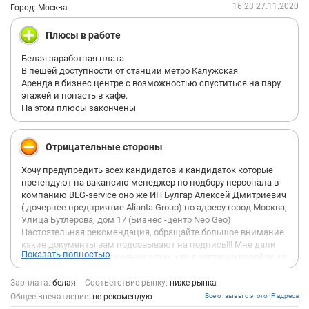
16:23 27.11.2020
Город: Москва
Плюсы в работе
Белая заработная плата
В пешей доступности от станции метро Калужская
Аренда в бизнес центре с возможностью спуститься на пару
этажей и попасть в кафе.
На этом плюсы закончены
Отрицательные стороны
Хочу предупредить всех кандидатов и кандидаток которые
претендуют на вакансию менеджер по подбору персонала в
компанию BLG-service оно же ИП Булгар Алексей Дмитриевич
( дочернее предприятие Alianta Group) по адресу город Москва,
Улица Бутлерова, дом 17 (Бизнес -центр Neo Geo)
Настоятельная рекомендация, обращайте большое внимание
какие документы вам подсовывают на подпись!!! Мне дали
Показать полностью
дополнительное соглашение о том, что я согласна перейти из
отдела алианта групп в отдел продаж. Так как директор Булгар
Алексей не каждый день в офисе и спешил я быстренько
Зарплата:
белая
Соответствие рынку:
ниже рынка
подписала. А он подсунул доп. соглашение, что переводит
Общее впечатление:
не рекомендую
Все отзывы с этого IP адреса
меня с должности менеджер по подбору персонала на