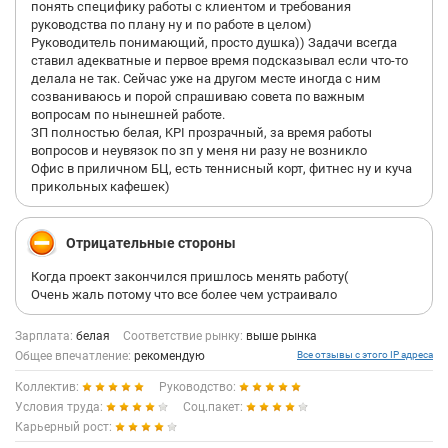
понять специфику работы с клиентом и требования
руководства по плану ну и по работе в целом)
Руководитель понимающий, просто душка)) Задачи всегда
ставил адекватные и первое время подсказывал если что-то
делала не так. Сейчас уже на другом месте иногда с ним
созваниваюсь и порой спрашиваю совета по важным
вопросам по нынешней работе.
ЗП полностью белая, KPI прозрачный, за время работы
вопросов и неувязок по зп у меня ни разу не возникло
Офис в приличном БЦ, есть теннисный корт, фитнес ну и куча
прикольных кафешек)
Отрицательные стороны
Когда проект закончился пришлось менять работу(
Очень жаль потому что все более чем устраивало
Зарплата:
белая
Соответствие рынку:
выше рынка
Общее впечатление:
рекомендую
Все отзывы с этого IP адреса
Коллектив:
Руководство:
Условия труда:
Соц.пакет:
Карьерный рост: