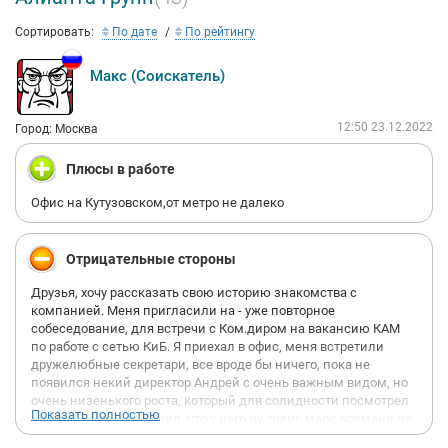
Сортировать:
По дате
По рейтингу
Макс (Соискатель)
12:50 23.12.2022
Город: Москва
Плюсы в работе
Офис на Кутузовском,от метро не далеко
Отрицательные стороны
Друзья, хочу рассказать свою историю знакомства с
компанией. Меня пригласили на - уже повторное
собеседование, для встречи с Ком.диром на вакансию КАМ
по работе с сетью КиБ. Я приехал в офис, меня встретили
дружелюбные секретари, все вроде бы ничего, пока не
появился некий директор Андрей с очень важным видом, но
очень низенького роста, который для солидности посмотрел
Показать полностью
на свои часы и сообщил, что у него ну очень мало времени на
меня, но он готов меня выслушать. Я собрался за секунду с