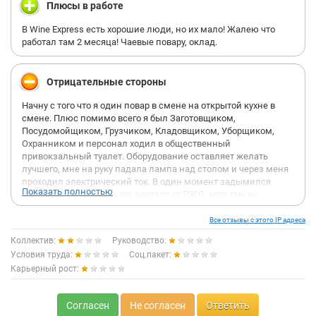
Плюсы в работе
В Wine Express есть хорошие люди, но их мало! Жалею что
работал там 2 месяца! Чаевые повару, оклад.
Отрицательные стороны
Начну с того что я один повар в смене на открытой кухне в
смене. Плюс помимо всего я был Заготовщиком,
Посудомойщиком, Грузчиком, Кладовщиком, Уборщиком,
Охранником и персонал ходил в общественный
привокзальный туалет. Оборудование оставляет желать
лучшего, мне на руку падала лампа над столом и через меня
проходил электрический ток. В один момент задымился
Показать полностью
конвектомат и мне за это влетало от РЖД, хотя там во
внутренних деталях дохуя всего накопилось настолько, что вы
просто не понимаете какая гарь от деталей шла.
Все отзывы с этого IP адреса
Управляющий Алексей %удалено% Байтюков месяц не
Коллектив:
Руководство:
приаозил из головного офиса трудовой договор. ЗП получал в
Условия труда:
Соц.пакет:
конверте. Карту зарплатную делали больше месяца Банк
Карьерный рост:
Зенит, которая на деле оказалась кредитной %удалено%. Он
уволил меня по собственному желанию из-за недостаточной
чистоплотности на рабочем месте, и по причине большей
Согласен
Не согласен
Ответить
части персонала состоящей из двуличного дерьма! А график